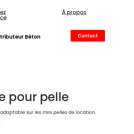
ez
À propos
nce
Contact
stributeur Béton
e pour pelle
adaptable sur les mini pelles de location.
t