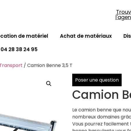
Trouv
l'age
ocation de matériel
Achat de matériaux
Di
04 28 38 24 95
 Transport
/ Camion Benne 3,5 T
Poser une question
Camion Be
Le camion benne que nous
nombreux domaines grâce a
Vous pourrez facilement t
benne basculante vous fa