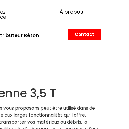
ez
À propos
nce
Contact
stributeur Béton
nne 3,5 T
 vous proposons peut être utilisé dans de
ux larges fonctionnalités qu’il offre.
ransporter vos matériaux ou débris, la
cilitera le déchargement et vous sera d’une