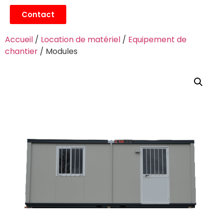
Contact
Accueil
/
Location de matériel
/
Equipement de
chantier
/ Modules